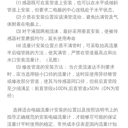
⑴ 感器既可在直管道上安装，也可以在水平或倾斜
管道上安装，但要求二电极的中心连线处于水平状态。
⑵ 介质在安装位置应该满管流动，避免比满管及气
体附着在电极上。
⑶ 对于液固两相流体，最好采用垂直安装，使被传
感器衬里磨损均匀，延长使用寿命
⑷ 流量计安装位置介质不满管时，可采取抬高流量
半后端管路的方法，使其满管，严禁在管道最高点和出
水口安装流量计。（见图）
⑸ 修改管道的安装方法： 当介质流速达不到要求
时，应当选用较小口径的流量计，这时应使用异径锥管
或修改部分管道，使其与传感器同口径，但前后直管段
至少须满足：前直管段≥10DN,后直管道≥5DN（DN为管
径）
选择适合电磁流量计安装的位置以及按照说明书上的
指导正确规范的安装电磁流量计，才能够尽可能的保证
流量计平时使用的稳定。常州成丰仪表是国内流量计知