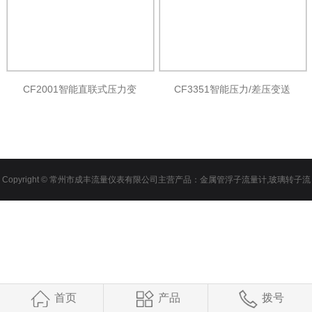
CF2001智能直联式压力变
CF3351智能压力/差压变送
Copyright © 常州市成丰流量仪表有限公司主营产品：
金属管浮子流量计
,
玻璃转子流
量计
,
电磁流量计
,
磁翻板液位计
首页
产品
拨号