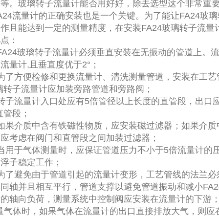
等等。玻璃转子流量计能否用好好，除去选型这个非常重
A24流量计的正确安装也是一个关键。为了能让FA24玻
作且能达到一定的测量精度，在安装FA24玻璃转子流量
几点：
FA24玻璃转子流量计
必须垂直安装在无振动的管道上。
流量计,且垂直度优于2°；
了方便检修和更换流量计、清洗测量管道，安装在工艺
玻璃转子流量计应加装旁路管道和旁路阀；
子流量计入口处应有5倍管径以上长度的直管段，出口
m直管段；
果介质中含有铁磁性物质，应安装磁过滤器；如果介质
，应考虑在阀门和直管段之间加装过滤器；
用于气体测量时，应保证管道压力不小于5倍流量计的
使浮子稳定工作；
了避免由于管道引起的流量计变形，工艺管线的法兰必
同轴并且相互平行，管道支撑以避免管道振动和减小FA2
计的轴向负荷，测量系统中控制阀应安装在流量计的下游
量气体时，如果气体在流量计的出口直接排放大气，则应