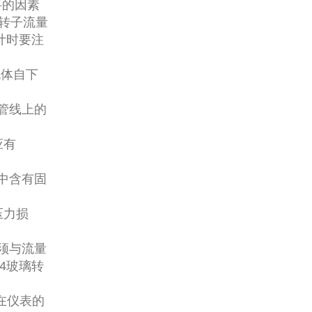
要的因素
璃转子流量
计时要注
流体自下
管线上的
应有
中含有固
压力损
须与流量
4玻璃转
；
在仪表的