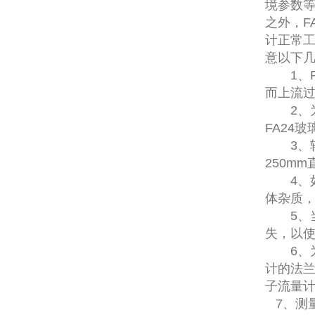
境参数
之外，F
计正常工
意以下
1、
而上流过
2、为
FA24
3、转
250m
4、如
体杂质
5、当
失，以
6、为
计的法兰
子流量
7、测